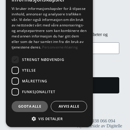
Telefon: 22 91 83 00
Vi bruker informasjonskapsler for å tilpasse
Adresse: Täby vei 15, 1474 Fjellhamar
innhold, annonser og analysere trafikken
vår. Vi deler også informasjon om din bruk
av nettstedet vårt med våre annonserings-
Nyhetsbrev
og analysepartnere som kan kombinere den
Abonner på nyhetsbrev for rask tilgang til nyheter og
med annen informasjon du har gitt dem
tilbud!
eller som de har samlet inn fra din bruk av
tjenestene deres.
Personvernerklæring
STRENGT NØDVENDIG
YTELSE
MÅLRETTING
Meld meg på
FUNKSJONALITET
GODTA ALLE
AVVIS ALLE
VIS DETALJER
© 2025 Ulvestad Konfeksjon AS
Org. nr.: 938 066 094
Hjemmeside av Digitelle