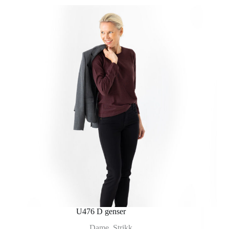
U476 D genser
Dame
,
Strikk