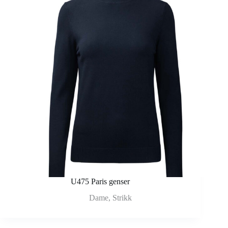
U475 Paris genser
Dame
,
Strikk