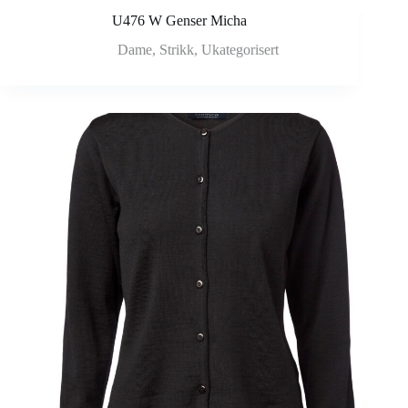
U476 W Genser Micha
Dame
,
Strikk
,
Ukategorisert