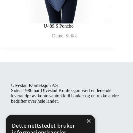
U489 S Poncho
Dame
,
Strikk
Ulvestad Konfeksjon AS
Siden 1986 har Ulvestad Konfeksjon vært en ledende
leverandør av kontor-antrekk til banker og en rekke andre
bedrifter over hele landet.
Kontaktinformasjon
×
Åpningstider: Man - fre: 08:00 - 16:00
Dette nettstedet bruker
E-post: post@ulvestadkonfeksjon.no
informasjonskapsler