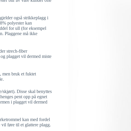
ster blir av våre kunder ofte
gjelder også strikkeplagg i
38% polyester kan
del for ull (for eksempel
en. Plaggene må ikke
er strech-fiber
n og plagget vil dermed miste
e, men bruk et fuktet
de.
/skjørt). Disse skal benyttes
r henges pent opp på egnet
ormen i plagget vil dermed
Tørketrommel kan med fordel
il føre til et glattere plagg.