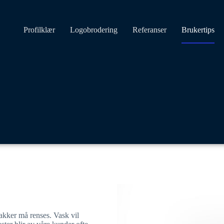
Profilklær
Logobrodering
Referanser
Brukertips
jakker må renses. Vask vil