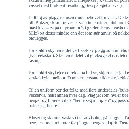
skade innleggsmateriale. Damejakker i kvalitet ull/polye
vasket med brukbart resultat (gjøres på eget ansvar).
Lufting av plagg reduserer noe behovet for vask. Dette 
ull. Bukser, skjørt og vester som inneholder minimum 
maskinvaskes på ullprogram 30 grader. Benytt vaskemid
Milo) og doser mindre enn det som står anvist på pakk
bløtlegges.
Bruk aldri skyllemiddel ved vask av plagg som innehold
(lycra/elastan). Skyllemiddelet vil ødelegge elastisitete
fasong.
Bruk aldri strykejern direkte på bukse, skjørt eller jakk
strykeklede imellom. Dampjern erstatter ikke strykekle
Til en uniform bør det følge med flere underdeler (bukse
vekselvis, helst annen hver dag. Plagget som hviler bø
henger og fibrene vil da ”hente seg inn igjen” og passf
holde seg bedre.
Bluser og skjorter vaskes etter anvisning på plagget. 
benyttes noen minutter før plagget henges til tørk. Dette v