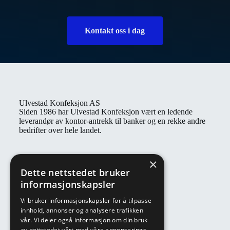
Kontakt oss i dag
Ulvestad Konfeksjon AS
Siden 1986 har Ulvestad Konfeksjon vært en ledende
leverandør av kontor-antrekk til banker og en rekke andre
bedrifter over hele landet.
Kontaktinformasjon
×
Åpningstider: Man - fre: 08:00 - 16:00
Dette nettstedet bruker
E-post: post@ulvestadkonfeksjon.no
informasjonskapsler
Telefon: 22 91 83 00
Vi bruker informasjonskapsler for å tilpasse
Adresse: Täby vei 15, 1474 Fjellhamar
innhold, annonser og analysere trafikken
vår. Vi deler også informasjon om din bruk
av nettstedet vårt med våre annonserings-