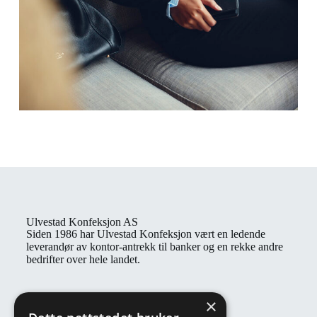
Ulvestad Konfeksjon AS
Siden 1986 har Ulvestad Konfeksjon vært en ledende
leverandør av kontor-antrekk til banker og en rekke andre
bedrifter over hele landet.
Kontaktinformasjon
×
Åpningstider: Man - fre: 08:00 - 16:00