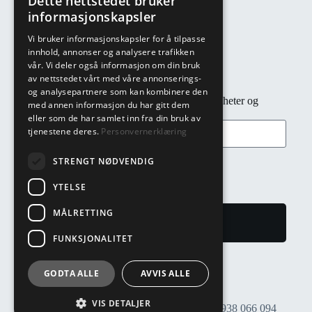
Dette nettstedet bruker
E-post: post@ulvestadkonfeksjon.no
informasjonskapsler
Telefon: 22 91 83 00
Vi bruker informasjonskapsler for å tilpasse
Adresse: Täby vei 15, 1474 Fjellhamar
innhold, annonser og analysere trafikken
vår. Vi deler også informasjon om din bruk
av nettstedet vårt med våre annonserings-
Nyhetsbrev
og analysepartnere som kan kombinere den
Abonner på nyhetsbrev for rask tilgang til nyheter og
med annen informasjon du har gitt dem
tilbud!
eller som de har samlet inn fra din bruk av
tjenestene deres.
Personvernerklæring
STRENGT NØDVENDIG
YTELSE
MÅLRETTING
Meld meg på
FUNKSJONALITET
GODTA ALLE
AVVIS ALLE
VIS DETALJER
© 2025 Ulvestad Konfeksjon AS
Org. nr.: 938 066 094