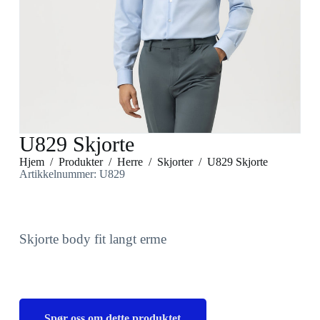
U829 Skjorte
Hjem
/
Produkter
/
Herre
/
Skjorter
/
U829 Skjorte
Artikkelnummer: U829
Skjorte body fit langt erme
Spør oss om dette produktet