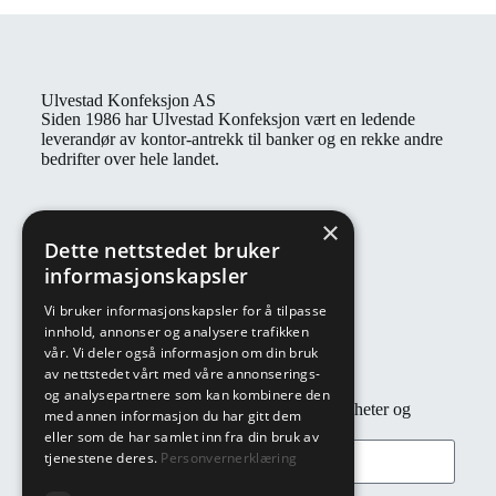
Ulvestad Konfeksjon AS
Siden 1986 har Ulvestad Konfeksjon vært en ledende
leverandør av kontor-antrekk til banker og en rekke andre
bedrifter over hele landet.
Kontaktinformasjon
×
Åpningstider: Man - fre: 08:00 - 16:00
Dette nettstedet bruker
E-post: post@ulvestadkonfeksjon.no
informasjonskapsler
Telefon: 22 91 83 00
Vi bruker informasjonskapsler for å tilpasse
Adresse: Täby vei 15, 1474 Fjellhamar
innhold, annonser og analysere trafikken
vår. Vi deler også informasjon om din bruk
av nettstedet vårt med våre annonserings-
Nyhetsbrev
og analysepartnere som kan kombinere den
Abonner på nyhetsbrev for rask tilgang til nyheter og
med annen informasjon du har gitt dem
tilbud!
eller som de har samlet inn fra din bruk av
tjenestene deres.
Personvernerklæring