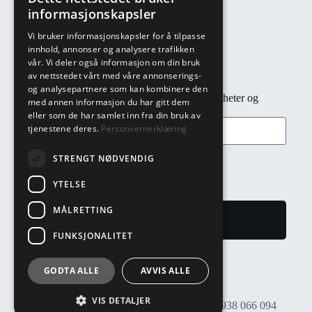
E-post: post@ulvestadkonfeksjon.no
informasjonskapsler
Telefon: 22 91 83 00
Vi bruker informasjonskapsler for å tilpasse
Adresse: Täby vei 15, 1474 Fjellhamar
innhold, annonser og analysere trafikken
vår. Vi deler også informasjon om din bruk
av nettstedet vårt med våre annonserings-
Nyhetsbrev
og analysepartnere som kan kombinere den
Abonner på nyhetsbrev for rask tilgang til nyheter og
med annen informasjon du har gitt dem
tilbud!
eller som de har samlet inn fra din bruk av
tjenestene deres.
Personvernerklæring
STRENGT NØDVENDIG
YTELSE
MÅLRETTING
Meld meg på
FUNKSJONALITET
GODTA ALLE
AVVIS ALLE
VIS DETALJER
© 2025 Ulvestad Konfeksjon AS
Org. nr.: 938 066 094