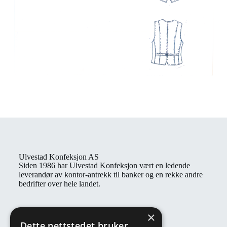
Ulvestad Konfeksjon AS
Siden 1986 har Ulvestad Konfeksjon vært en ledende
leverandør av kontor-antrekk til banker og en rekke andre
bedrifter over hele landet.
Kontaktinformasjon
×
Åpningstider: Man - fre: 08:00 - 16:00
Dette nettstedet bruker